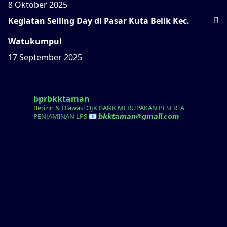
8 Oktober 2025
Kegiatan Selling Day di Pasar Kuta Belik Kec.
Watukumpul
17 September 2025
bprbkktaman
Berizin & Diawasi OJK
BANK MERUPAKAN PESERTA
PENJAMINAN LPS
📧 𝙗𝙠𝙠𝙩𝙖𝙢𝙖𝙣@𝙜𝙢𝙖𝙞𝙡.𝙘𝙤𝙢